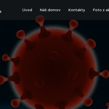
Úvod
Náš domov
Kontakty
Foto z a
m