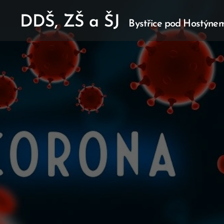
DDŠ, ZŠ a ŠJ
Bystřice pod Hostýne