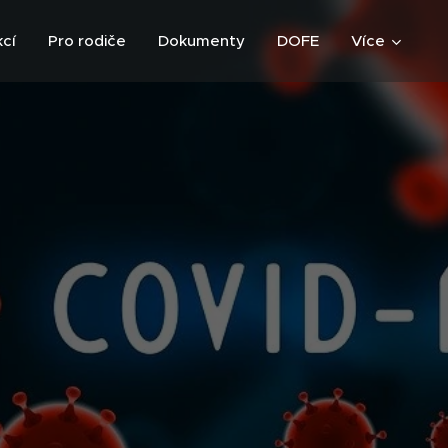
kcí
Pro rodiče
Dokumenty
DOFE
Více