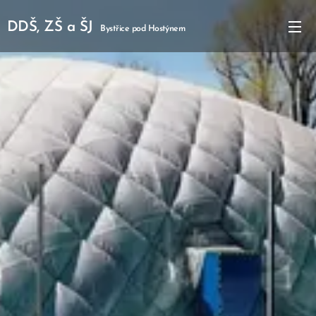
DDŠ, ZŠ a ŠJ
Bystřice pod Hostýnem