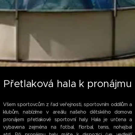
Přetlaková hala k pronájmu
Všem sportovcům z řad veřejnosti, sportovním oddílům a
klubům, nabízíme v areálu našeho dětského domova
pronájem přetlakové sportovní haly. Hala je určena a
vybavena zejména na fotbal, florbal, tenis, nohejbal
atd. Při pronájmu haly máte k dispozici (ve vedlejší