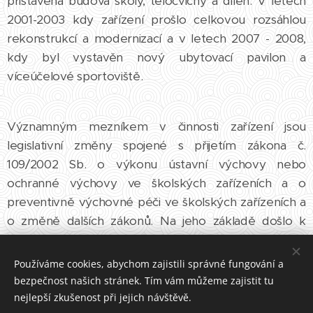
přistavena budova školy, tělocvičny a dílen. V letech
2001-2003 kdy zařízení prošlo celkovou rozsáhlou
rekonstrukcí a modernizací a v letech 2007 - 2008,
kdy byl vystavěn nový ubytovací pavilon a
víceúčelové sportoviště.
Významným mezníkem v činnosti zařízení jsou
legislativní změny spojené s přijetím zákona č.
109/2002 Sb. o výkonu ústavní výchovy nebo
ochranné výchovy ve školských zařízeních a o
preventivně výchovné péči ve školských zařízeních a
o změně dalších zákonů. Na jeho základě došlo k
výraznému posunu v pedagogické práci s dětmi
umístěnými v zařízeních náhradní rodinné péče. Naše
Používáme cookies, abychom zajistili správné fungování a
zařízení se posouvá z internátního modelu k
bezpečnost našich stránek. Tím vám můžeme zajistit tu
rodinnému, což vede k daleko užším vazbám. Asi se
nejlepší zkušenost při jejich návštěvě.