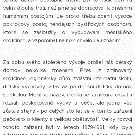
velmi dlouhé trati, než jsme se dopracovali k dnešním
humánním postojům. Je proto třeba ocenit vysoce
pokrokový postoj tehdejších bystřických osobností,
které se zasloužily o vybudování městského
sirotčince, a vzpomínat na ně s chválou a uznáním.
Za dobu svého stoletého vývoje prošel náš dětský
domov několika změnami. Přes již zmiňovaný
sirotčinec, legionářský dům, zvláštní internátní školu,
dětský výchovný ústav až po dnešní dětský domov
se školou. Měnil se název, měnila se struktura, obsah i
rozsah poskytované výuky a péče, ale jedna věc
zůstala stejná - po celých sto let se v tomto zařízení
pečovalo o klienty s velikou obětavostí. Velký rozvoj
tohoto zařízení byl v letech 1979-1981, kdy byla