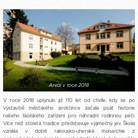
Areál v roce 2018
V roce 2018 uplynulo již 110 let od chvíle, kdy se po
výstavbě městského sirotčince začala psát historie
našeho školského zařízení pro náhradní rodinnou péči.
Více než stoletá tradice představuje výjimečný jev. Škola
vznikla v době rakousko-uherské monarchie z