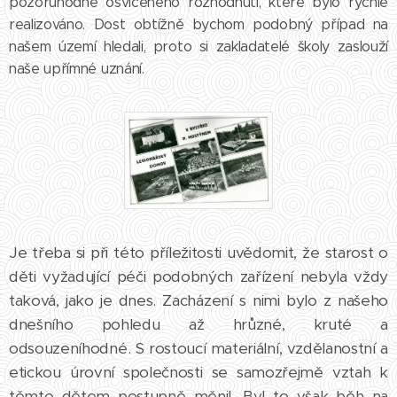
pozoruhodně osvíceného rozhodnutí, které bylo rychle
realizováno. Dost obtížně bychom podobný případ na
našem území hledali, proto si zakladatelé školy zaslouží
naše upřímné uznání.
Je třeba si při této příležitosti uvědomit, že starost o
děti vyžadující péči podobných zařízení nebyla vždy
taková, jako je dnes. Zacházení s nimi bylo z našeho
dnešního pohledu až hrůzné, kruté a
odsouzeníhodné. S rostoucí materiální, vzdělanostní a
etickou úrovní společnosti se samozřejmě vztah k
těmto dětem postupně měnil. Byl to však běh na